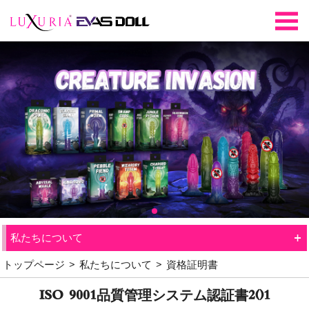
+
私たちについて
トップページ
>
私たちについて
>
資格証明書
ISO 9001品質管理システム認証書2()1